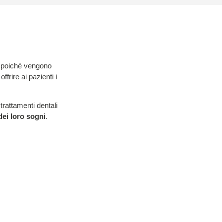
, poiché vengono
frire ai pazienti i
rattamenti dentali
dei loro sogni
.
iversa, ed è per
ostro paziente e i
si trattamento
. Siamo
ogie e tecniche
ompetenze e
e.
il vostro sorriso,
ieti di rispondere a