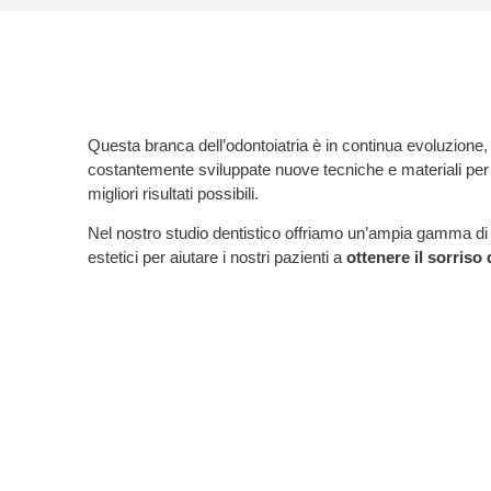
Questa branca dell’odontoiatria è in continua evoluzione
costantemente sviluppate nuove tecniche e materiali per of
migliori risultati possibili.
Nel nostro studio dentistico offriamo un’ampia gamma di t
estetici per aiutare i nostri pazienti a
ottenere il sorriso 
Siamo consapevoli che l’idea di perfezione di ognuno è d
questo che
ci prendiamo il tempo di conoscere ogni n
suoi obiettivi individuali prima di consigliare qualsia
orgogliosi di offrire ai nostri pazienti le più
recenti tecnol
odontoiatriche
aggiornando costantemente le nostre c
conoscenze per garantire la migliore assistenza possibil
Se siete interessati ad esplorare le opzioni per migliorare 
contattateci oggi stesso per fissare un consulto. Saremo l